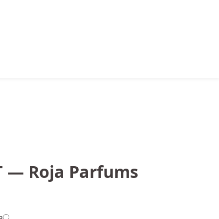
T — Roja Parfums
з